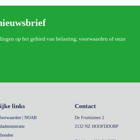
nieuwsbrief
elingen op het gebied van belasting, voorwaarden of onze
ijke links
Contact
Voorwaarden | NOAB
De Fruittuinen 2
dadministratie
2132 NZ HOOFDDORP
khouden