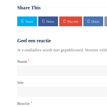
Share This
Tweet
Delen
Plus één
Delen
Geef een reactie
Je e-mailadres wordt niet gepubliceerd.
Vereiste vel
Naam
*
Site
Reactie
*