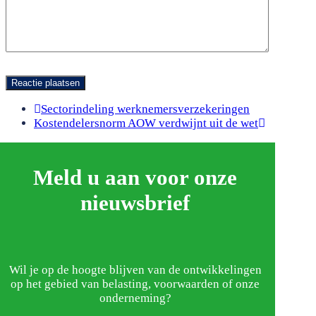
previous
Sectorindeling werknemersverzekeringen
next
post:
Kostendelersnorm AOW verdwijnt uit de wet
post:
Meld u aan voor onze
nieuwsbrief
Wil je op de hoogte blijven van de ontwikkelingen
op het gebied van belasting, voorwaarden of onze
onderneming?