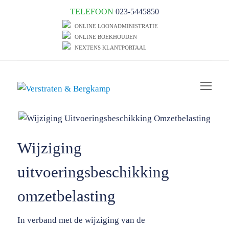
TELEFOON
023-5445850
ONLINE LOONADMINISTRATIE
ONLINE BOEKHOUDEN
NEXTENS KLANTPORTAAL
Op
Mob
Me
Wijziging
uitvoeringsbeschikking
omzetbelasting
In verband met de wijziging van de