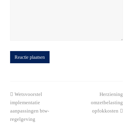
previous
next
Wetsvoorstel
Herziening
post:
post:
implementatie
omzetbelasting
aanpassingen btw-
opfokkosten
regelgeving