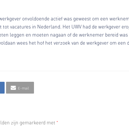
 werkgever onvoldoende actief was geweest om een werkneme
t tot vacatures in Nederland. Het UWV had de werkgever erop
eten leggen en moeten nagaan of de werknemer bereid was 
 voldaan wees het hof het verzoek van de werkgever om een
E-mail
velden zijn gemarkeerd met
*