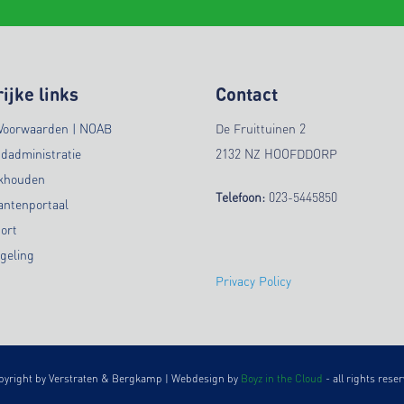
ijke links
Contact
Voorwaarden | NOAB
De Fruittuinen 2
ndadministratie
2132 NZ HOOFDDORP
ekhouden
Telefoon:
023-5445850
antenportaal
ort
geling
Privacy Policy
pyright by Verstraten & Bergkamp | Webdesign by
Boyz in the Cloud
- all rights rese