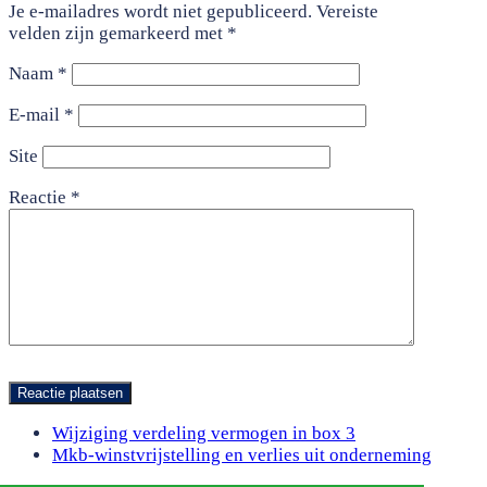
Je e-mailadres wordt niet gepubliceerd.
Vereiste
velden zijn gemarkeerd met
*
Naam
*
E-mail
*
Site
Reactie
*
previous
Wijziging verdeling vermogen in box 3
post:
next
Mkb-winstvrijstelling en verlies uit onderneming
post: