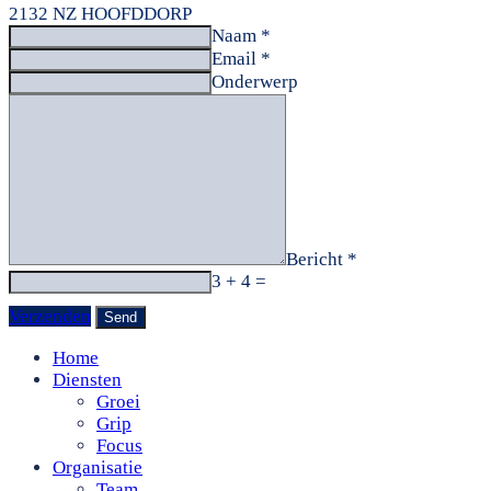
2132 NZ HOOFDDORP
Naam *
Email *
Onderwerp
Bericht *
3 + 4 =
Verzenden
Home
Diensten
Groei
Grip
Focus
Organisatie
Team