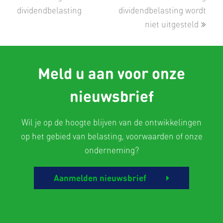
post:
post:
dividendbelasting
dividendbelasting wordt
niet uitgesteld
Meld u aan voor onze
nieuwsbrief
Wil je op de hoogte blijven van de ontwikkelingen
op het gebied van belasting, voorwaarden of onze
onderneming?
Aanmelden nieuwsbrief