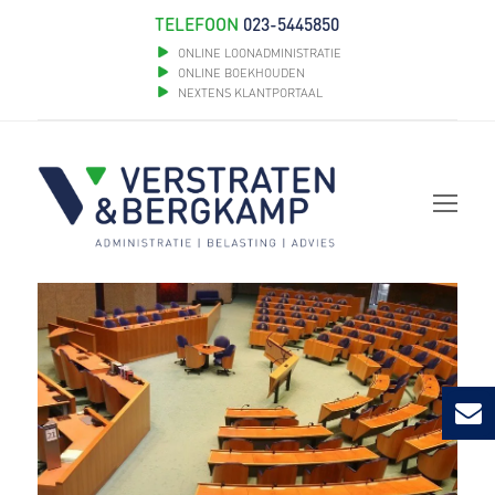
TELEFOON
023-5445850
ONLINE LOONADMINISTRATIE
ONLINE BOEKHOUDEN
NEXTENS KLANTPORTAAL
Op
Mob
Me