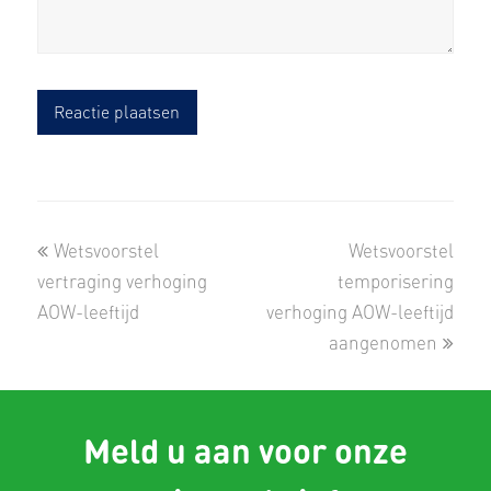
previous
next
Wetsvoorstel
Wetsvoorstel
post:
post:
vertraging verhoging
temporisering
AOW-leeftijd
verhoging AOW-leeftijd
aangenomen
Meld u aan voor onze