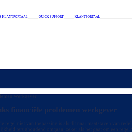
S KLANTPORTAAL
QUICK SUPPORT
KLANTPORTAAL
nks financiële problemen werkgever
de regel niet van toepassing is als dit naar maatstaven van rede
llijkheid terughoudend omgaan, zeker als het gaat om een regel 