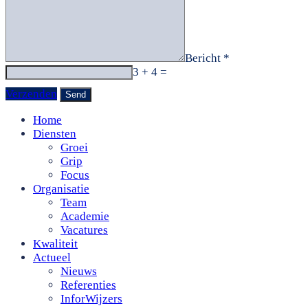
Bericht *
3 + 4 =
Verzenden
Home
Diensten
Groei
Grip
Focus
Organisatie
Team
Academie
Vacatures
Kwaliteit
Actueel
Nieuws
Referenties
InforWijzers