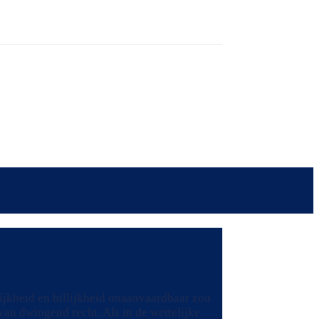
lijkheid en billijkheid onaanvaardbaar zou
van dwingend recht. Als in de wettelijke