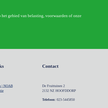
p het gebied van belasting, voorwaarden of onze
ks
Contact
n | NOAB
De Fruittuinen 2
tie
2132 NZ HOOFDDORP
Telefoon:
023-5445850