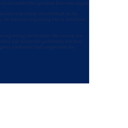
 in uitzonderlijke gevallen kans van slagen.
ansitievergoeding verschuldigd als hij
lt. De transitievergoeding kan in termijnen
ievergoeding niet betalen. Het beroep was
hter zijn financiële problemen niet heel
rkgever voldoende had aangetoond dat