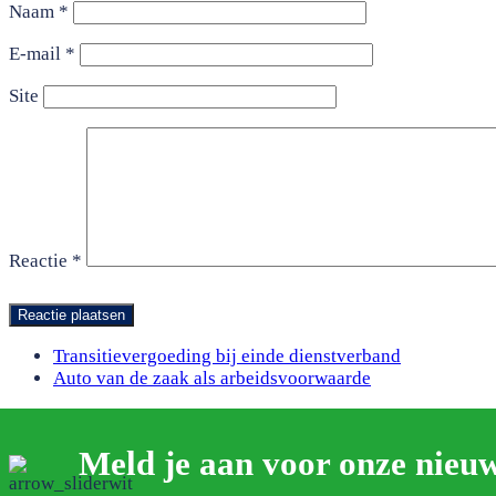
Naam
*
E-mail
*
Site
Reactie
*
previous
Transitievergoeding bij einde dienstverband
post:
next
Auto van de zaak als arbeidsvoorwaarde
post:
Meld je aan voor onze nieuw