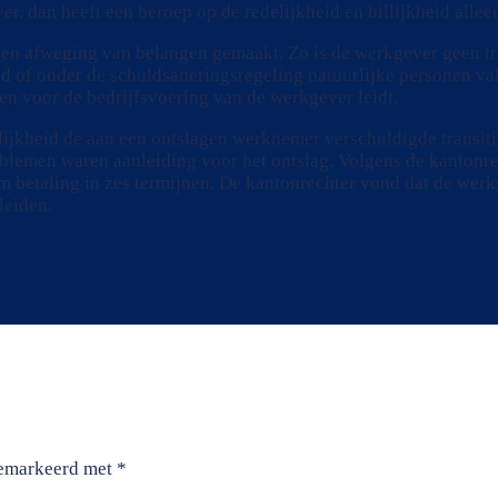
r, dan heeft een beroep op de redelijkheid en billijkheid alleen
 een afweging van belangen gemaakt. Zo is de werkgever geen tr
end of onder de schuldsaneringsregeling natuurlijke personen va
en voor de bedrijfsvoering van de werkgever leidt.
lijkheid de aan een ontslagen werknemer verschuldigde transit
lemen waren aanleiding voor het ontslag. Volgens de kantonrec
om betaling in zes termijnen. De kantonrechter vond dat de we
leiden.
 gemarkeerd met
*