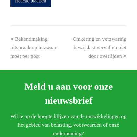
previous
next
Bekendmaking
Omkering en verzwaring
post:
post:
uitspraak op bezwaar
bewijslast vervallen niet
moet per post
door overlijden
Meld u aan voor onze
nieuwsbrief
Wil je op de hoogte blijven van de ontwikkelingen op
het gebied van belasting, voorwaarden of onze
onderneming?