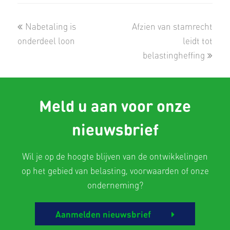
previous
next
Nabetaling is
Afzien van stamrecht
post:
post:
onderdeel loon
leidt tot
belastingheffing
Meld u aan voor onze
nieuwsbrief
Wil je op de hoogte blijven van de ontwikkelingen
op het gebied van belasting, voorwaarden of onze
onderneming?
Aanmelden nieuwsbrief