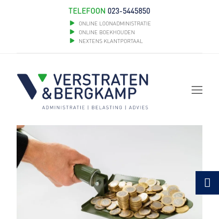
TELEFOON
023-5445850
ONLINE LOONADMINISTRATIE
ONLINE BOEKHOUDEN
NEXTENS KLANTPORTAAL
Op
Mob
Me