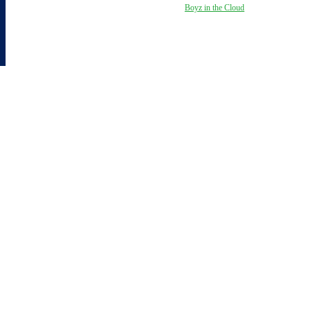
Copyright by Verstraten & Bergkamp | Webdesign by
Boyz in the Cloud
- all
rights reserved
Home
Diensten
Groei
Grip
Focus
Organisatie
Team
Academie
Vacatures
Kwaliteit
Actueel
Nieuws
Referenties
InforWijzers
Downloads
Contact