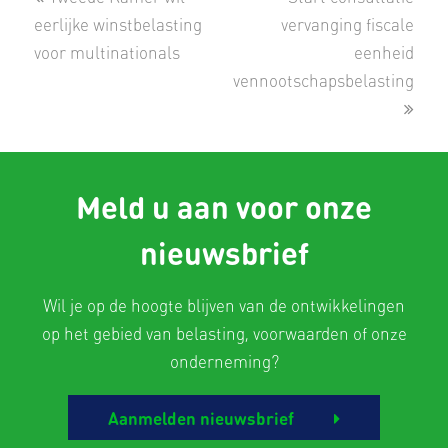
post:
post:
eerlijke winstbelasting
vervanging fiscale
voor multinationals
eenheid
vennootschapsbelasting
Meld u aan voor onze
nieuwsbrief
Wil je op de hoogte blijven van de ontwikkelingen
op het gebied van belasting, voorwaarden of onze
onderneming?
Aanmelden nieuwsbrief