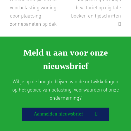
post:
post:
voorbelasting woning
btw-tarief op digitale
door plaatsing
boeken en tijdschriften
zonnepanelen op dak
Meld u aan voor onze
nieuwsbrief
Wil je op de hoogte blijven van de ontwikkelingen
op het gebied van belasting, voorwaarden of onze
onderneming?
Aanmelden nieuwsbrief