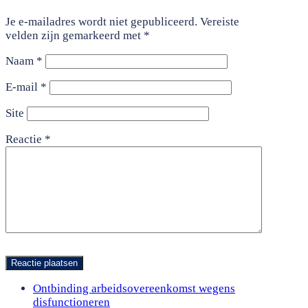
Je e-mailadres wordt niet gepubliceerd.
Vereiste
velden zijn gemarkeerd met
*
Naam
*
E-mail
*
Site
Reactie
*
previous
Ontbinding arbeidsovereenkomst wegens
post:
disfunctioneren