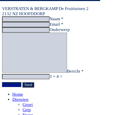
VERSTRATEN & BERGKAMP
De Fruittuinen 2
2132 NZ HOOFDDORP
Naam *
Email *
Onderwerp
Bericht *
3 + 4 =
Verzenden
Home
Diensten
Groei
Grip
Focus