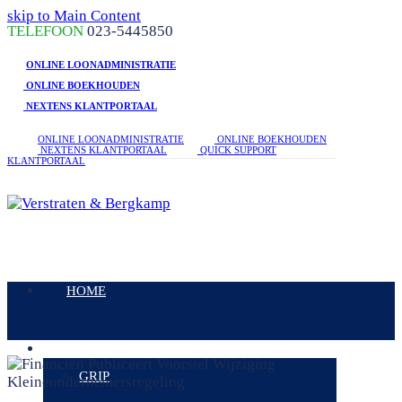
skip to Main Content
linkedin
facebook
phone
TELEFOON
023-5445850
ONLINE LOONADMINISTRATIE
ONLINE BOEKHOUDEN
NEXTENS KLANTPORTAAL
ONLINE LOONADMINISTRATIE
ONLINE BOEKHOUDEN
NEXTENS KLANTPORTAAL
QUICK SUPPORT
KLANTPORTAAL
Open
Mobile
HOME
Menu
DIENSTEN
GRIP