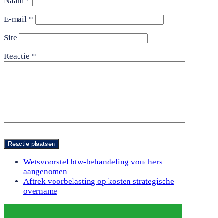
Naam
*
E-mail
*
Site
Reactie
*
previous
Wetsvoorstel btw-behandeling vouchers
post:
aangenomen
next
Aftrek voorbelasting op kosten strategische
post:
overname