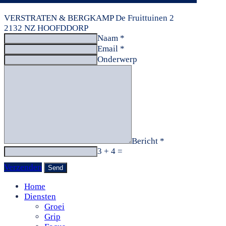
VERSTRATEN & BERGKAMP
De Fruittuinen 2
2132 NZ HOOFDDORP
Naam *
Email *
Onderwerp
Bericht *
3 + 4 =
Verzenden
Home
Diensten
Groei
Grip