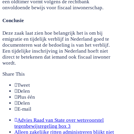
een oldtimer vormt volgens de rechtbank
onvoldoende bewijs voor fiscaal inwonerschap.
Conclusie
Deze zaak laat zien hoe belangrijk het is om bij
emigratie en tijdelijk verblijf in Nederland goed te
documenteren wat de bedoeling is van het verblijf.
Een tijdelijke inschrijving in Nederland hoeft niet
direct te betekenen dat iemand ook fiscaal inwoner
wordt.
Share This
Tweet
Delen
Plus één
Delen
E-mail
previous
Advies Raad van State over wetsvoorstel
post:
tegenbewijsregeling box 3
next
Alleen zakelijke ritten administreren blijkt niet