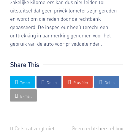
zakelijke kilometers kan dus niet leiden tot
uitsluitsel dat geen privékilometers zijn gereden
en wordt om die reden door de rechtbank
gepasseerd. De inspecteur heeft terecht een
onttrekking in aanmerking genomen voor het
gebruik van de auto voor privédoeleinden.
Share This
Tweet
Delen
Plus één
Delen
E-mail
previous
next
Celstraf zorgt niet
Geen rechtsherstel box