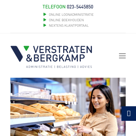
TELEFOON
023-5445850
ONLINE LOONADMINISTRATIE
ONLINE BOEKHOUDEN
NEXTENS KLANTPORTAAL
Op
Mob
Me