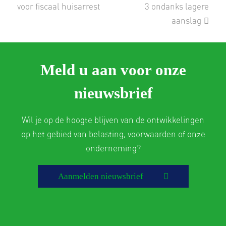
post:
post:
voor fiscaal huisarrest
3 ondanks lagere
aanslag
Meld u aan voor onze
nieuwsbrief
Wil je op de hoogte blijven van de ontwikkelingen
op het gebied van belasting, voorwaarden of onze
onderneming?
Aanmelden nieuwsbrief