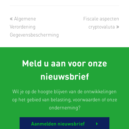
previous
next
Algemene
Fiscale aspecten
post:
post:
Verordening
cryptovaluta
Gegevensbescherming
Meld u aan voor onze
nieuwsbrief
Wil je op de hoogte blijven van de ontwikkelingen
op het gebied van belasting, voorwaarden of onze
onderneming?
Aanmelden nieuwsbrief