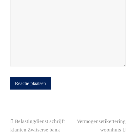
previous
next
Belastingdienst schrijft
Vermogensetikettering
post:
post:
klanten Zwitserse bank
woonhuis