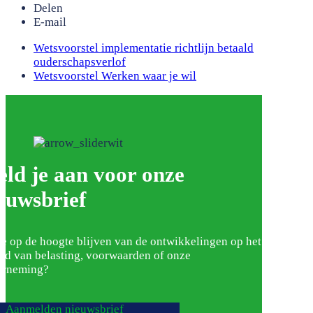
Delen
E-mail
previous
Wetsvoorstel implementatie richtlijn betaald
post:
ouderschapsverlof
next
Wetsvoorstel Werken waar je wil
post:
ld je aan voor onze
euwsbrief
je op de hoogte blijven van de ontwikkelingen op het
ed van belasting, voorwaarden of onze
erneming?
Aanmelden nieuwsbrief