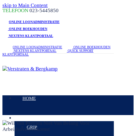
skip to Main Content
linkedin
facebook
phone
TELEFOON
023-5445850
ONLINE LOONADMINISTRATIE
ONLINE BOEKHOUDEN
NEXTENS KLANTPORTAAL
ONLINE LOONADMINISTRATIE
ONLINE BOEKHOUDEN
NEXTENS KLANTPORTAAL
QUICK SUPPORT
KLANTPORTAAL
Open
Mobile
HOME
Menu
DIENSTEN
GRIP