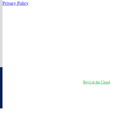
Privacy Policy
Copyright by Verstraten & Bergkamp | Webdesign by
Boyz in the Cloud
- all
rights reserved
Home
Diensten
Groei
Grip