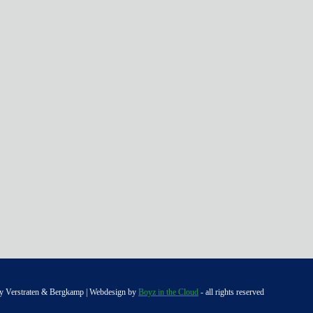
y Verstraten & Bergkamp | Webdesign by
Boyz in the Cloud
- all rights reserved