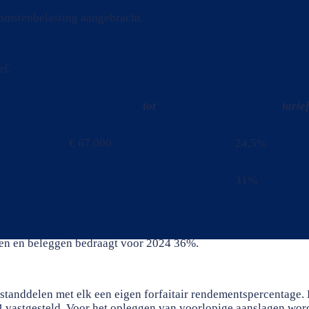
komstenbelasting aangebracht.
ef.
tot
tarie
€ 67.000
24,5%
31%
aren en beleggen bedraagt voor 2024 36%.
standdelen met elk een eigen forfaitair rendementspercentage. 
4 vastgesteld. Voor het opleggen van voorlopige aanslagen wo