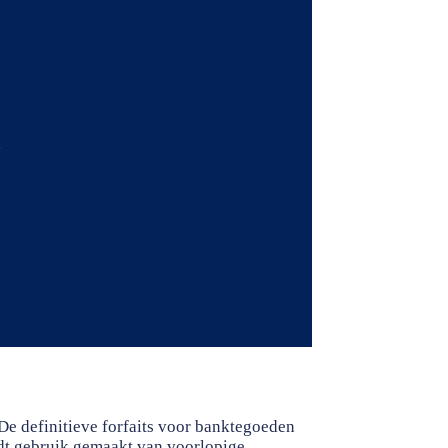
f
De definitieve forfaits voor banktegoeden
rdt gebruik gemaakt van voorlopige