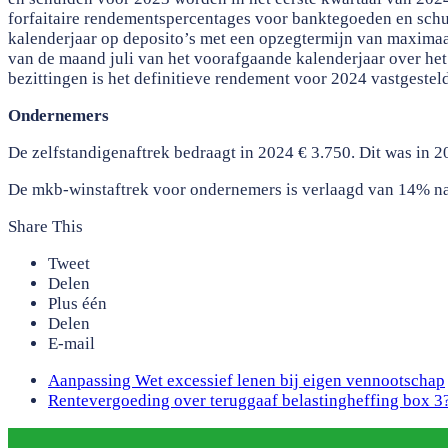
forfaitaire rendementspercentages voor banktegoeden en schu
kalenderjaar op deposito’s met een opzegtermijn van maximaa
van de maand juli van het voorafgaande kalenderjaar over het
bezittingen is het definitieve rendement voor 2024 vastgestel
Ondernemers
De zelfstandigenaftrek bedraagt in 2024 € 3.750. Dit was in 2
De mkb-winstaftrek voor ondernemers is verlaagd van 14% na
Share This
Tweet
Delen
Plus één
Delen
E-mail
previous
Aanpassing Wet excessief lenen bij eigen vennootschap
post:
next
Rentevergoeding over teruggaaf belastingheffing box 3
post: