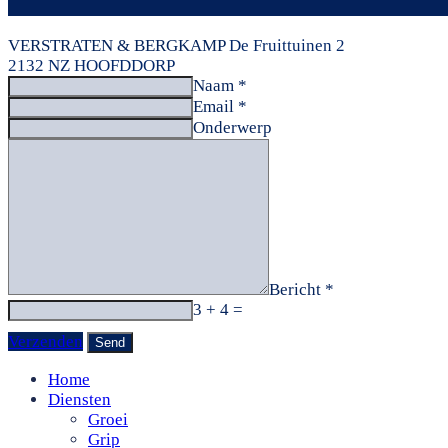
VERSTRATEN & BERGKAMP
De Fruittuinen 2
2132 NZ HOOFDDORP
Naam *
Email *
Onderwerp
Bericht *
3 + 4 =
Verzenden
Home
Diensten
Groei
Grip