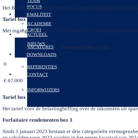
TEAM
FOCUS
Het Belastingplan 2024 heeft een aantal wijzigingen in de in
KWALITEIT
Tarief box 2
ACADEMIE
GROEI
Met ingang van 1 januari 2024 kent box 2 een progressief tari
ACTUEEL
NIEUWS
VACATURES
Inkomen in box 2 van
DOWNLOADS
0
REFERENTIES
CONTACT
€ 67.000
INFORWIJZERS
Tarief box 3
Het tarief voor de belastingheffing over de inkomsten uit sp
Forfaitaire rendementen box 3
Sinds 1 januari 2023 bestaan er drie categorieën vermogensbe
en schulden voor 2023 worden in het eerste kwartaal van 202