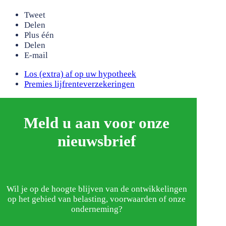
Tweet
Delen
Plus één
Delen
E-mail
previous
Los (extra) af op uw hypotheek
post:
next
Premies lijfrenteverzekeringen
post:
Meld u aan voor onze
nieuwsbrief
Wil je op de hoogte blijven van de ontwikkelingen
op het gebied van belasting, voorwaarden of onze
onderneming?