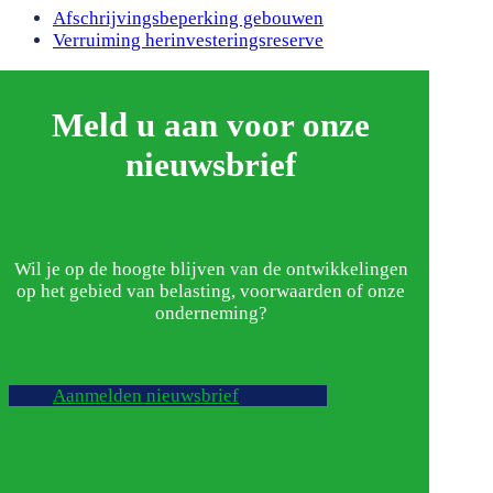
previous
Afschrijvingsbeperking gebouwen
post:
next
Verruiming herinvesteringsreserve
post:
Meld u aan voor onze
nieuwsbrief
Wil je op de hoogte blijven van de ontwikkelingen
op het gebied van belasting, voorwaarden of onze
onderneming?
Aanmelden nieuwsbrief