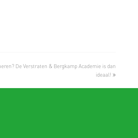
neren? De Verstraten & Bergkamp Academie is dan
ideaal!