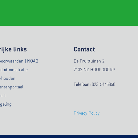
ijke links
Contact
Voorwaarden | NOAB
De Fruittuinen 2
ndadministratie
2132 NZ HOOFDDORP
ekhouden
Telefoon:
023-5445850
antenportaal
ort
geling
Privacy Policy