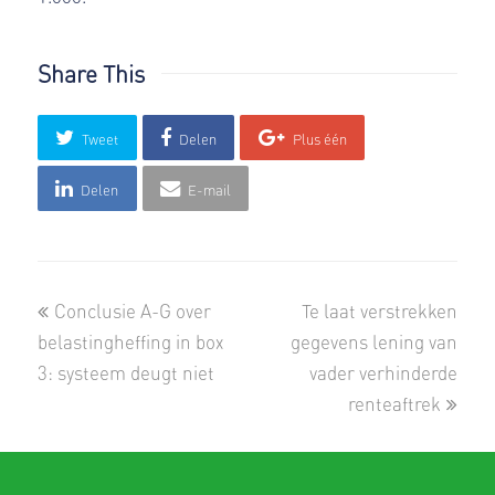
Share This
Tweet
Delen
Plus één
Delen
E-mail
previous
next
Conclusie A-G over
Te laat verstrekken
post:
post:
belastingheffing in box
gegevens lening van
3: systeem deugt niet
vader verhinderde
renteaftrek