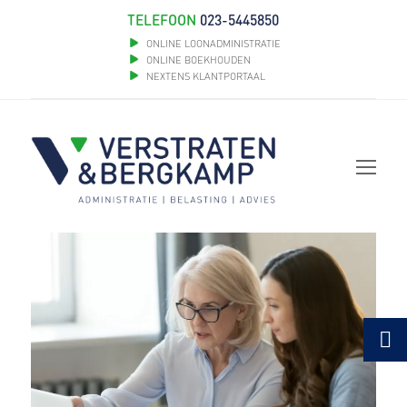
TELEFOON
023-5445850
ONLINE LOONADMINISTRATIE
ONLINE BOEKHOUDEN
NEXTENS KLANTPORTAAL
Op
Mob
Me