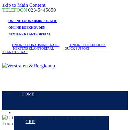
skip to Main Content
linkedin
facebook
phone
TELEFOON
023-5445850
ONLINE LOONADMINISTRATIE
ONLINE BOEKHOUDEN
NEXTENS KLANTPORTAAL
ONLINE LOONADMINISTRATIE
ONLINE BOEKHOUDEN
NEXTENS KLANTPORTAAL
QUICK SUPPORT
KLANTPORTAAL
Open
Mobile
HOME
Menu
DIENSTEN
GRIP