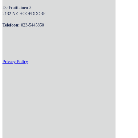
De Fruittuinen 2
2132 NZ HOOFDDORP
Telefoon:
023-5445850
Privacy Policy