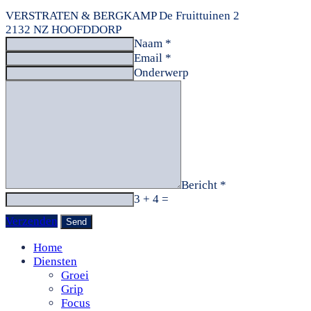
VERSTRATEN & BERGKAMP
De Fruittuinen 2
2132 NZ HOOFDDORP
Naam *
Email *
Onderwerp
Bericht *
3 + 4 =
Verzenden
Home
Diensten
Groei
Grip
Focus