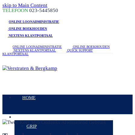
skip to Main Content
linkedin
facebook
phone
TELEFOON
023-5445850
ONLINE LOONADMINISTRATIE
ONLINE BOEKHOUDEN
NEXTENS KLANTPORTAAL
ONLINE LOONADMINISTRATIE
ONLINE BOEKHOUDEN
NEXTENS KLANTPORTAAL
QUICK SUPPORT
KLANTPORTAAL
Open
Mobile
HOME
Menu
DIENSTEN
GRIP