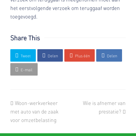
het eerstvolgende verzoek om teruggaaf worden
toegevoegd.
Share This
Tweet
Delen
Plus één
Delen
E-mail
previous
next
Woon-werkverkeer
Wie is afnemer van
post:
post:
met auto van de zaak
prestatie?
voor omzetbelasting