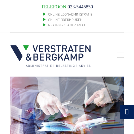
TELEFOON
023-5445850
ONLINE LOONADMINISTRATIE
ONLINE BOEKHOUDEN
NEXTENS KLANTPORTAAL
Op
Mob
Me