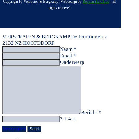
Copyright by Verstraten & Bergkamp | Webdesign by
Boyz in the Cloud
- all
rights reserved
VERSTRATEN & BERGKAMP
De Fruittuinen 2
2132 NZ HOOFDDORP
Naam *
Email *
Onderwerp
Bericht *
3 + 4 =
Verzenden