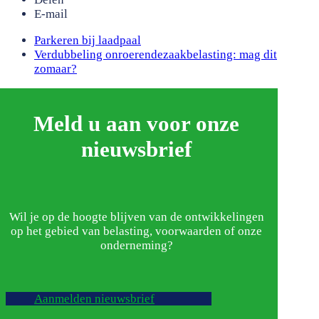
E-mail
previous
Parkeren bij laadpaal
post:
next
Verdubbeling onroerendezaakbelasting: mag dit
post:
zomaar?
Meld u aan voor onze
nieuwsbrief
Wil je op de hoogte blijven van de ontwikkelingen
op het gebied van belasting, voorwaarden of onze
onderneming?
Aanmelden nieuwsbrief