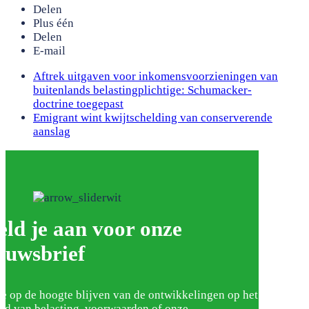
Delen
Plus één
Delen
E-mail
previous
Aftrek uitgaven voor inkomensvoorzieningen van
post:
buitenlands belastingplichtige: Schumacker-
doctrine toegepast
next
Emigrant wint kwijtschelding van conserverende
post:
aanslag
ld je aan voor onze
euwsbrief
je op de hoogte blijven van de ontwikkelingen op het
ed van belasting, voorwaarden of onze