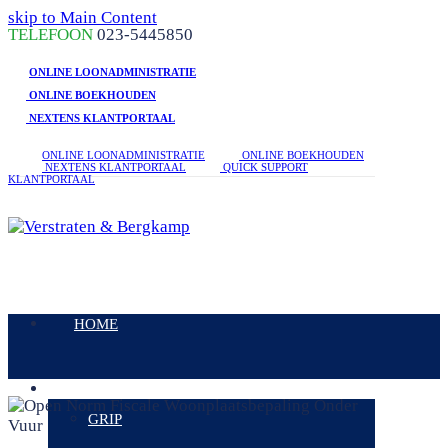
skip to Main Content
linkedin
facebook
phone
TELEFOON
023-5445850
ONLINE LOONADMINISTRATIE
ONLINE BOEKHOUDEN
NEXTENS KLANTPORTAAL
ONLINE LOONADMINISTRATIE
ONLINE BOEKHOUDEN
NEXTENS KLANTPORTAAL
QUICK SUPPORT
KLANTPORTAAL
Open
Mobile
HOME
Menu
DIENSTEN
GRIP