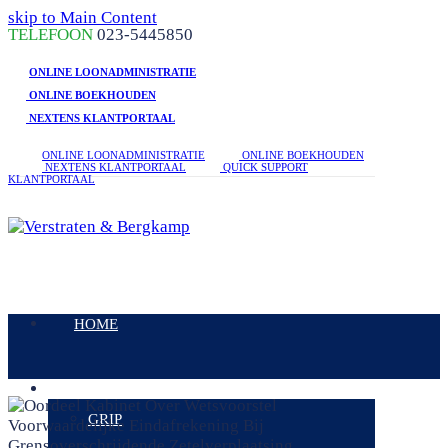
skip to Main Content
linkedin
facebook
phone
TELEFOON
023-5445850
ONLINE LOONADMINISTRATIE
ONLINE BOEKHOUDEN
NEXTENS KLANTPORTAAL
ONLINE LOONADMINISTRATIE
ONLINE BOEKHOUDEN
NEXTENS KLANTPORTAAL
QUICK SUPPORT
KLANTPORTAAL
Open
Mobile
HOME
Menu
DIENSTEN
GRIP