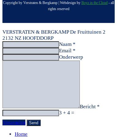
Copyright by Verstraten & Bergkamp | Webdesign by
Boyz in the Cloud
- all
rights reserved
VERSTRATEN & BERGKAMP
De Fruittuinen 2
2132 NZ HOOFDDORP
Naam *
Email *
Onderwerp
Bericht *
3 + 4 =
Verzenden
Home