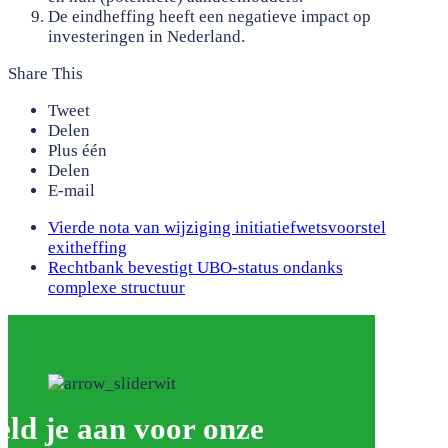
De eindheffing heeft een negatieve impact op
investeringen in Nederland.
Share This
Tweet
Delen
Plus één
Delen
E-mail
previous
Vierde nota van wijziging initiatiefwetsvoorstel
post:
exitheffing
next
Rechtbank bevestigt UBO-status ondanks
post:
complexe structuur
ld je aan voor onze