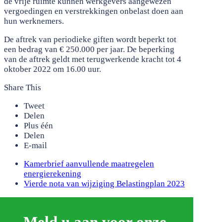
de vrije ruimte kunnen werkgevers aangewezen
vergoedingen en verstrekkingen onbelast doen aan
hun werknemers.
De aftrek van periodieke giften wordt beperkt tot
een bedrag van € 250.000 per jaar. De beperking
van de aftrek geldt met terugwerkende kracht tot 4
oktober 2022 om 16.00 uur.
Share This
Tweet
Delen
Plus één
Delen
E-mail
previous
Kamerbrief aanvullende maatregelen
post:
energierekening
next
Vierde nota van wijziging Belastingplan 2023
post:
Meld u aan voor onze