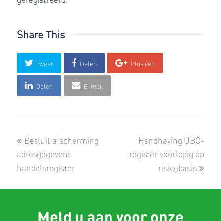
Share This
Tweet
Delen
Plus één
Delen
E-mail
previous
next
Besluit afscherming
Handhaving UBO-
post:
post:
adresgegevens
register voorlopig op
handelsregister
risicobasis
Meld u aan voor onze