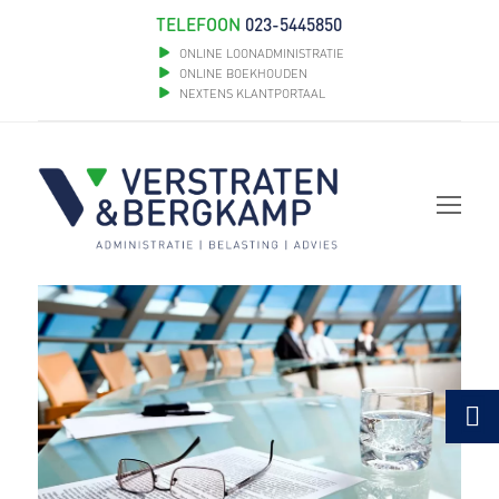
TELEFOON
023-5445850
ONLINE LOONADMINISTRATIE
ONLINE BOEKHOUDEN
NEXTENS KLANTPORTAAL
Op
Mob
Me