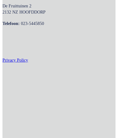
De Fruittuinen 2
2132 NZ HOOFDDORP
Telefoon:
023-5445850
Privacy Policy