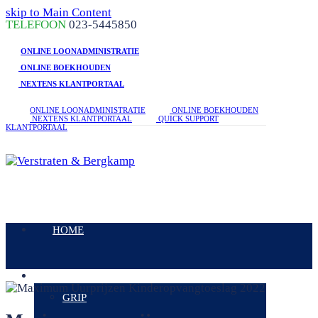
skip to Main Content
linkedin
facebook
phone
TELEFOON
023-5445850
ONLINE LOONADMINISTRATIE
ONLINE BOEKHOUDEN
NEXTENS KLANTPORTAAL
ONLINE LOONADMINISTRATIE
ONLINE BOEKHOUDEN
NEXTENS KLANTPORTAAL
QUICK SUPPORT
KLANTPORTAAL
Open
Mobile
HOME
Menu
DIENSTEN
GRIP