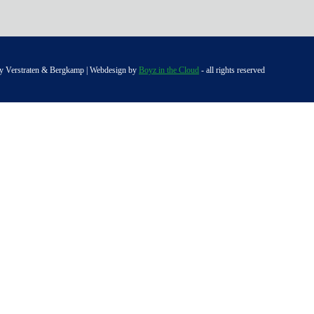
y Verstraten & Bergkamp | Webdesign by
Boyz in the Cloud
- all rights reserved