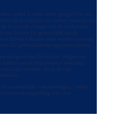
jdens verlof is onder meer geregeld in een
 hebben op ten minste vier weken vakantie met
t de financiële situatie van de werknemer
Hof van Justitie EU geoordeeld dat de
loon tijdens vakantie moet worden verstaan
itie EU geformuleerde regels en criteria.
amenhangend met de functie. Volgens de
 kaders van de Rijtijdenwet, rekening
aandsalaris vormde. De in de cao
ieverlof.
en bovenwettelijke vakantiedagen. Omdat
 de overwerkvergoeding ook over