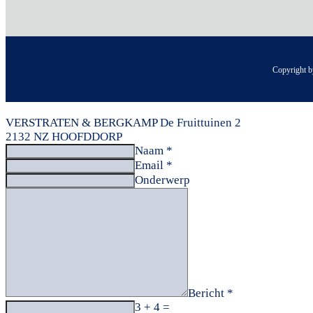
Copyright b
VERSTRATEN & BERGKAMP
De Fruittuinen 2
2132 NZ HOOFDDORP
Naam *
Email *
Onderwerp
Bericht *
3 + 4 =