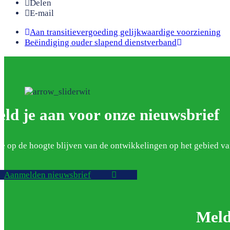
Delen
E-mail
previous
Aan transitievergoeding gelijkwaardige voorziening
next
post:
Beëindiging ouder slapend dienstverband
post:
ld je aan voor onze nieuwsbrief
je op de hoogte blijven van de ontwikkelingen op het gebied 
Aanmelden nieuwsbrief
Meld