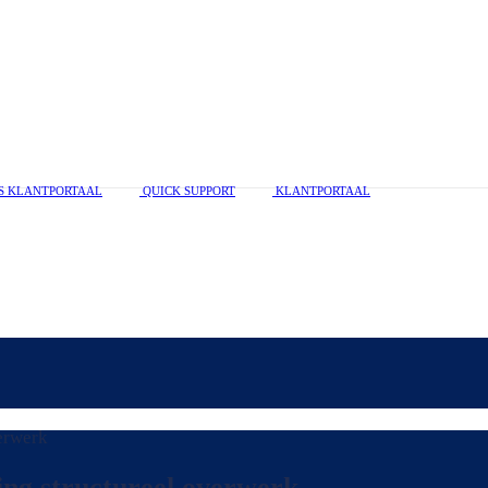
S KLANTPORTAAL
QUICK SUPPORT
KLANTPORTAAL
ding structureel overwerk