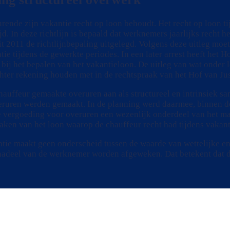
ende zijn vakantie recht op loon behoudt. Het recht op loon ti
jd. In deze richtlijn is bepaald dat werknemers jaarlijks recht
it 2011 de richtlijnbepaling uitgelegd. Volgens deze uitleg moe
uatie tijdens de gewerkte periodes. In een later arrest heeft het 
ij het bepalen van het vakantieloon. De uitleg van wat onder 
hter rekening houden met in de rechtspraak van het Hof van Just
uffeur gemaakte overuren aan als structureel en intrinsiek s
eruren werden gemaakt. In de planning werd daarmee, binnen de
de vergoeding voor overuren een wezenlijk onderdeel van het m
en van het loon waarop de chauffeur recht had tijdens vakant
antie maakt geen onderscheid tussen de waarde van wettelijke 
t nadeel van de werknemer worden afgeweken. Dat betekent dat