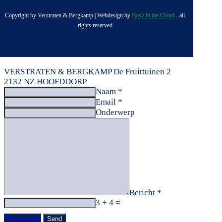
Copyright by Verstraten & Bergkamp | Webdesign by
Boyz in the Cloud
- all
rights reserved
VERSTRATEN & BERGKAMP
De Fruittuinen 2
2132 NZ HOOFDDORP
Naam *
Email *
Onderwerp
Bericht *
3 + 4 =
Verzenden