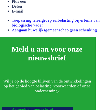
Plus één
Delen
E-mail
previous
Toepassing tariefgroep erfbelasting bij erfenis van
post:
biologische vader
next
Aangaan huwelijksgemeenschap geen schenking
post:
Meld u aan voor onze
nieuwsbrief
Wil je op de hoogte blijven van de ontwikkelingen
op het gebied van belasting, voorwaarden of onze
onderneming?
Aanmelden nieuwsbrief