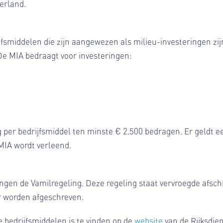
erland.
fsmiddelen die zijn aangewezen als milieu-investeringen zijn 
e MIA bedraagt voor investeringen:
g per bedrijfsmiddel ten minste € 2.500 bedragen. Er geldt
 MIA wordt verleend.
ingen de Vamilregeling. Deze regeling staat vervroegde afsch
 worden afgeschreven.
 bedrijfsmiddelen is te vinden op de
website
van de Rijksdie