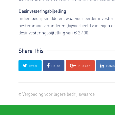
Desinvesteringsbijtelling
Indien bedrijfsmiddelen, waarvoor eerder investeri
bestemming veranderen (bijvoorbeeld van eigen geb
desinvesteringsbijtelling van € 2.400.
Share This
Tweet
Delen
Plus één
Delen
previous
Vergoeding voor lagere bedrijfswaarde
post: