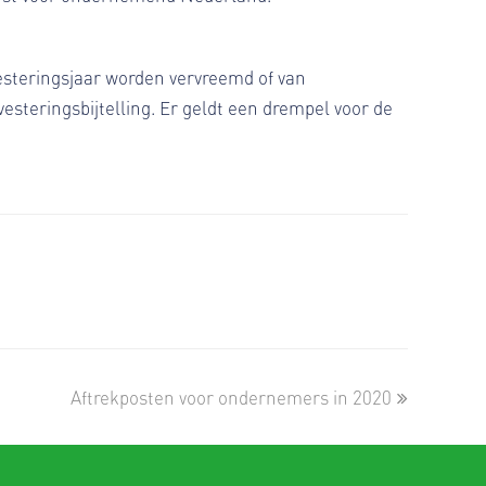
vesteringsjaar worden vervreemd of van
steringsbijtelling. Er geldt een drempel voor de
next
Aftrekposten voor ondernemers in 2020
post: