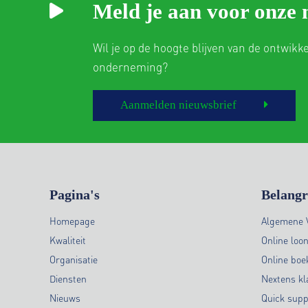
Meld je aan voor onze 
Wil je op de hoogte blijven van de ontwikk
onderneming?
Aanmelden nieuwsbrief
Pagina's
Belangr
Homepage
Algemene 
Kwaliteit
Online loo
Organisatie
Online bo
Diensten
Nextens kl
Nieuws
Quick supp