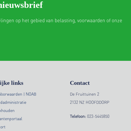
nieuwsbrief
elingen op het gebied van belasting, voorwaarden of onze
ijke links
Contact
Voorwaarden | NOAB
De Fruittuinen 2
ndadministratie
2132 NZ HOOFDDORP
ekhouden
Telefoon:
023-5445850
antenportaal
ort