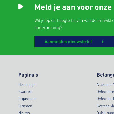
Meld je aan voor onze
Wil je op de hoogte blijven van de ontwikk
onderneming?
Aanmelden nieuwsbrief
Pagina's
Belangr
Homepage
Algemene 
Kwaliteit
Online loo
Organisatie
Online bo
Diensten
Nextens kl
Nieuws
Quick supp