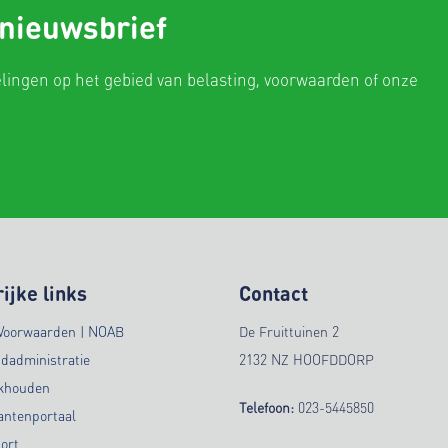
 nieuwsbrief
elingen op het gebied van belasting, voorwaarden of onze
ijke links
Contact
Voorwaarden | NOAB
De Fruittuinen 2
ndadministratie
2132 NZ HOOFDDORP
ekhouden
Telefoon:
023-5445850
antenportaal
ort