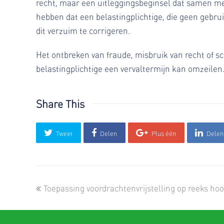
recht, maar een uitleggingsbeginsel dat samen met
hebben dat een belastingplichtige, die geen gebrui
dit verzuim te corrigeren.
Het ontbreken van fraude, misbruik van recht of s
belastingplichtige een vervaltermijn kan omzeilen.
Share This
Tweet
Delen
Plus één
Delen
previous
Toepassing voordrachtenvrijstelling op reeks ho
post: