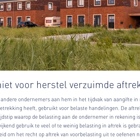
iet voor herstel verzuimde aftre
dere ondernemers aan hem in het tijdvak van aangifte in re
etrekking heeft, gebruikt voor belaste handelingen. De aftre
dstip waarop de belasting aan de ondernemer in rekening is 
jkend gebruik te veel of te weinig belasting in aftrek is geb
eid om het recht op aftrek van voorbelasting uit te oefenen n