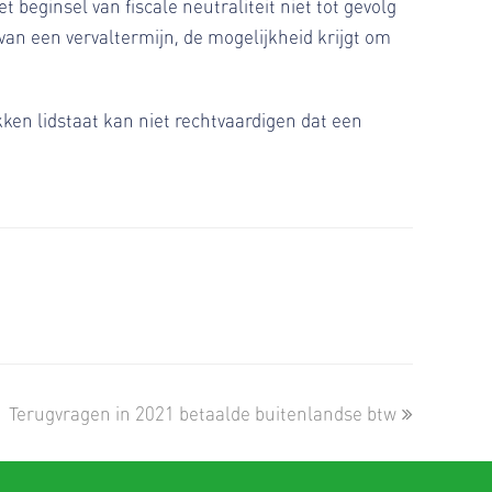
eginsel van fiscale neutraliteit niet tot gevolg
van een vervaltermijn, de mogelijkheid krijgt om
ken lidstaat kan niet rechtvaardigen dat een
next
Terugvragen in 2021 betaalde buitenlandse btw
post: