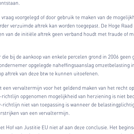
 ontstaan.
 vraag voorgelegd of door gebruik te maken van de mogelijkhe
der verzuimde aftrek kan worden toegepast. De Hoge Raad w
ren van de initiële aftrek geen verband houdt met fraude of 
ie bij de aankoop van enkele percelen grond in 2006 geen ge
 ondernemer opgelegde naheffingsaanslag omzetbelasting in
p aftrek van deze btw te kunnen uitoefenen.
at een vervaltermijn voor het geldend maken van het recht op
w-richtlijn opgenomen mogelijkheid van herziening is niet be
-richtlijn niet van toepassing is wanneer de belastingplichti
rstrijken van een vervaltermijn.
et Hof van Justitie EU niet af aan deze conclusie. Het beginse