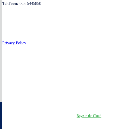
Telefoon:
023-5445850
Privacy Policy
Copyright by Verstraten & Bergkamp | Webdesign by
Boyz in the Cloud
- all
rights reserved