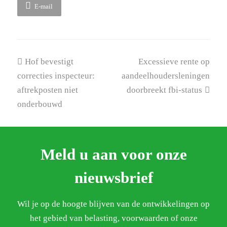
E-mail
previous
next
Hof bevestigt
Excessieve rente op
post:
post:
correcties inspecteur:
aandeelhoudersleningen
aftrekposten niet
doorbreekt fbi-status
onderbouwd
Meld u aan voor onze
nieuwsbrief
Wil je op de hoogte blijven van de ontwikkelingen op
het gebied van belasting, voorwaarden of onze