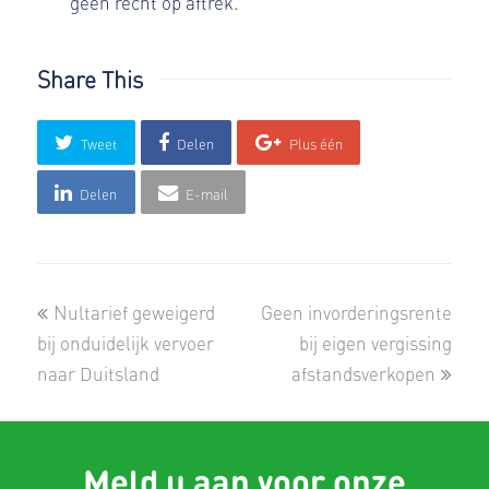
geen recht op aftrek.
Share This
Tweet
Delen
Plus één
Delen
E-mail
previous
next
Nultarief geweigerd
Geen invorderingsrente
post:
post:
bij onduidelijk vervoer
bij eigen vergissing
naar Duitsland
afstandsverkopen
Meld u aan voor onze