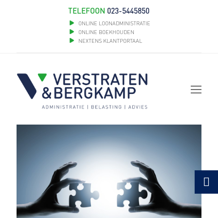
TELEFOON
023-5445850
ONLINE LOONADMINISTRATIE
ONLINE BOEKHOUDEN
NEXTENS KLANTPORTAAL
Op
Mob
Me