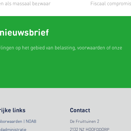
next
en als massaal bezwaar
Fiscaal compromis
post:
 nieuwsbrief
elingen op het gebied van belasting, voorwaarden of onze
ijke links
Contact
Voorwaarden | NOAB
De Fruittuinen 2
ndadministratie
2132 NZ HOOFDDORP