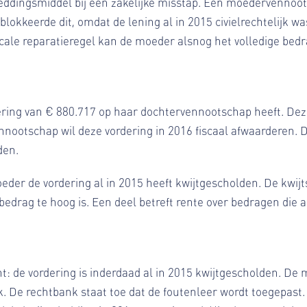
 reddingsmiddel bij een zakelijke misstap. Een moedervennoo
kkeerde dit, omdat de lening al in 2015 civielrechtelijk was
cale reparatieregel kan de moeder alsnog het volledige bedr
ring van € 880.717 op haar dochtervennootschap heeft. Deze
ootschap wil deze vordering in 2016 fiscaal afwaarderen. 
den.
moeder de vordering al in 2015 heeft kwijtgescholden. De kw
t bedrag te hoog is. Een deel betreft rente over bedragen die 
t: de vordering is inderdaad al in 2015 kwijtgescholden. De 
 De rechtbank staat toe dat de foutenleer wordt toegepast. 