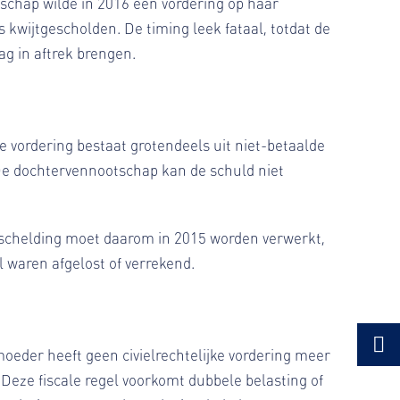
tschap wilde in 2016 een vordering op haar
 kwijtgescholden. De timing leek fataal, totdat de
ag in aftrek brengen.
 vordering bestaat grotendeels uit niet-betaalde
De dochtervennootschap kan de schuld niet
ijtschelding moet daarom in 2015 worden verwerkt,
al waren afgelost of verrekend.
moeder heeft geen civielrechtelijke vordering meer
Deze fiscale regel voorkomt dubbele belasting of