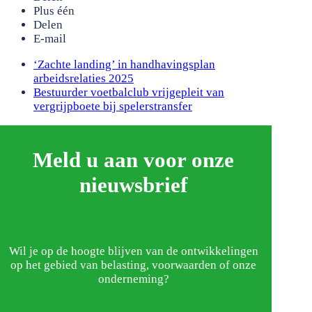
Plus één
Delen
E-mail
previous
‘Zachte landing’ in handhavingsplan
post:
arbeidsrelaties 2025
next
Bestuurder voetbalclub vrijgepleit van
post:
vergrijpboete bij spelerstransfer
Meld u aan voor onze
nieuwsbrief
Wil je op de hoogte blijven van de ontwikkelingen
op het gebied van belasting, voorwaarden of onze
onderneming?