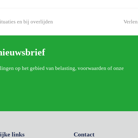
next
uaties en bij overlijden
Verlen
post:
nieuwsbrief
elingen op het gebied van belasting, voorwaarden of onze
ijke links
Contact