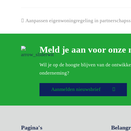
previous
Aanpassen eigenwoningregeling in partnerschapssit
post:
Meld je aan voor onze 
Wil je op de hoogte blijven van de ontwikk
onderneming?
Aanmelden nieuwsbrief
Pagina's
Belangr