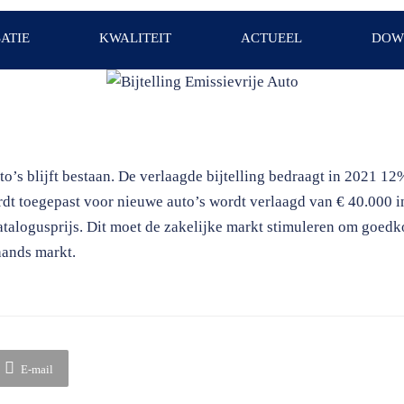
ATIE
KWALITEIT
ACTUEEL
DOW
to’s blijft bestaan. De verlaagde bijtelling bedraagt in 2021 12
rdt toegepast voor nieuwe auto’s wordt verlaagd van € 40.000 i
atalogusprijs. Dit moet de zakelijke markt stimuleren om goedko
hands markt.
E-mail