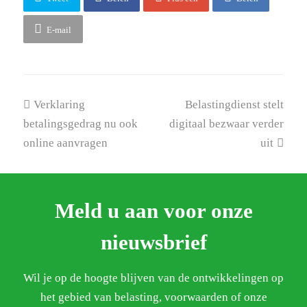
E-mail
previous
next
Verklaring
Belastingdienst stelt
post:
post:
betalingsgedrag nu ook
digitaal bezwaar verder
online aanvragen
uit
Meld u aan voor onze
nieuwsbrief
Wil je op de hoogte blijven van de ontwikkelingen op
het gebied van belasting, voorwaarden of onze