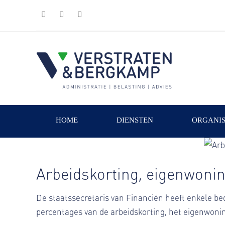
linkedin
facebook
phone
HOME
DIENSTEN
ORGANIS
Arbeidskorting, eigenwoni
De staatssecretaris van Financiën heeft enkele b
percentages van de arbeidskorting, het eigenwoning