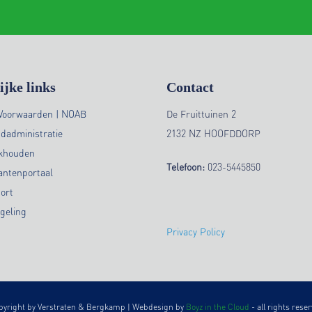
ijke links
Contact
Voorwaarden | NOAB
De Fruittuinen 2
ndadministratie
2132 NZ HOOFDDORP
ekhouden
Telefoon:
023-5445850
antenportaal
ort
geling
Privacy Policy
pyright by Verstraten & Bergkamp | Webdesign by
Boyz in the Cloud
- all rights rese