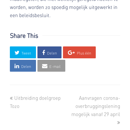
worden, worden zo spoedig mogelijk uitgewerkt in
een beleidsbesluit.
Share This
Tweet
Delen
Plus één
Delen
E-mail
previous
next
Uitbreiding doelgroep
Aanvragen corona-
post:
post:
Tozo
overbruggingslening
mogelijk vanaf 29 april