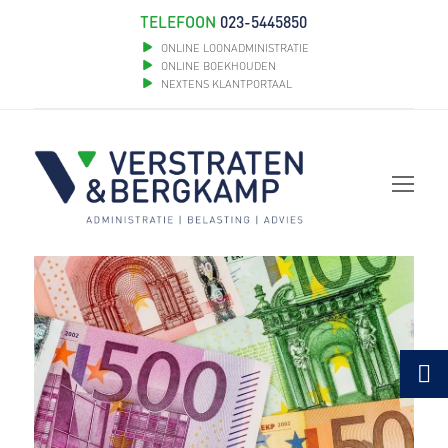
TELEFOON
023-5445850
ONLINE LOONADMINISTRATIE
ONLINE BOEKHOUDEN
NEXTENS KLANTPORTAAL
Op
Mob
Me