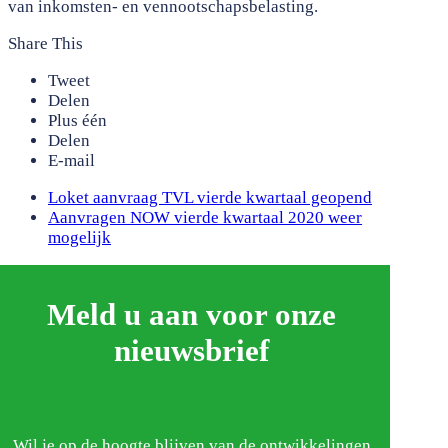
van inkomsten- en vennootschapsbelasting.
Share This
Tweet
Delen
Plus één
Delen
E-mail
previous
Loket aanvraag TVL vierde kwartaal geopend
post:
next
Aanvragen NOW vierde kwartaal 2020 weer
post:
mogelijk
Meld u aan voor onze
nieuwsbrief
Wil je op de hoogte blijven van de ontwikkelingen