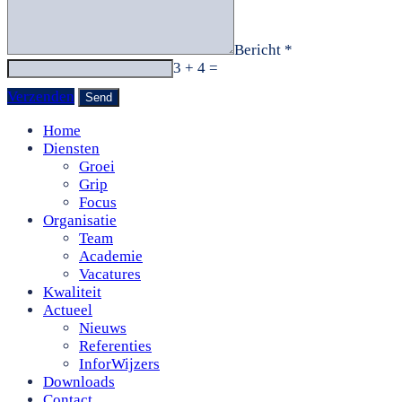
Bericht *
3 + 4 =
Verzenden
Home
Diensten
Groei
Grip
Focus
Organisatie
Team
Academie
Vacatures
Kwaliteit
Actueel
Nieuws
Referenties
InforWijzers
Downloads
Contact